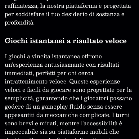
raffinatezza, la nostra piattaforma è progettata
per soddisfare il tuo desiderio di sostanza e
profondità.
Giochi istantanei a risultato veloce
I giochi a vincita istantanea offrono
un'esperienza entusiasmante con risultati
immediati, perfetti per chi cerca
intrattenimento veloce. Queste esperienze
veloci e facili da giocare sono progettate per la
semplicità, garantendo che i giocatori possano
godere di un gameplay fluido senza essere
appesantiti da meccaniche complicate. I turni
sono brevi e mirati, mentre l'accessibilità è
impeccabile sia su piattaforme mobili che