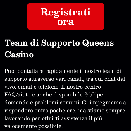
Registrati
ora
Team di Supporto Queens
Casino
Puoi contattare rapidamente il nostro team di
supporto attraverso vari canali, tra cui chat dal
vivo, email e telefono. Il nostro centro
FAQ/aiuto è anche disponibile 24/7 per
domande e problemi comuni. Ci impegniamo a
rispondere entro poche ore, ma stiamo sempre
lavorando per offrirti assistenza il più
velocemente possibile.