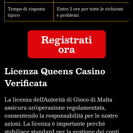
Tempo di risposta
Entro 2 ore per tutte le richieste
tipico
e problemi
Registrati
ora
Licenza Queens Casino
Verificata
La licenza dell'Autorità di Gioco di Malta
assicura un'operazione regolamentata,
consentendo la responsabilità per le nostre
azioni. La licenza è importante perché
stabilisce standard per la gestione dei conti