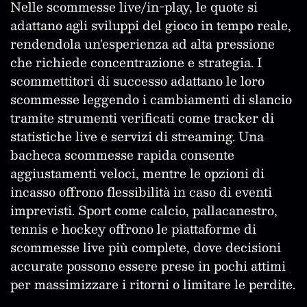
Nelle scommesse live/in-play, le quote si
adattano agli sviluppi del gioco in tempo reale,
rendendola un'esperienza ad alta pressione
che richiede concentrazione e strategia. I
scommettitori di successo adattano le loro
scommesse leggendo i cambiamenti di slancio
tramite strumenti verificati come tracker di
statistiche live e servizi di streaming. Una
bacheca scommesse rapida consente
aggiustamenti veloci, mentre le opzioni di
incasso offrono flessibilità in caso di eventi
imprevisti. Sport come calcio, pallacanestro,
tennis e hockey offrono le piattaforme di
scommesse live più complete, dove decisioni
accurate possono essere prese in pochi attimi
per massimizzare i ritorni o limitare le perdite.