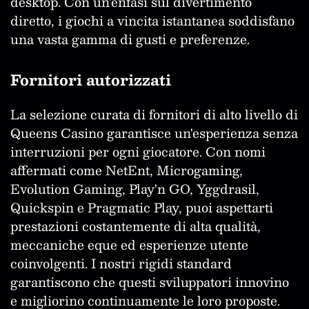
desktop. Con un'enfasi sul divertimento
diretto, i giochi a vincita istantanea soddisfano
una vasta gamma di gusti e preferenze.
Fornitori autorizzati
La selezione curata di fornitori di alto livello di
Queens Casino garantisce un'esperienza senza
interruzioni per ogni giocatore. Con nomi
affermati come NetEnt, Microgaming,
Evolution Gaming, Play'n GO, Yggdrasil,
Quickspin e Pragmatic Play, puoi aspettarti
prestazioni costantemente di alta qualità,
meccaniche eque ed esperienze utente
coinvolgenti. I nostri rigidi standard
garantiscono che questi sviluppatori innovino
e migliorino continuamente le loro proposte.