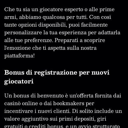
Che tu sia un giocatore esperto o alle prime
armi, abbiamo qualcosa per tutti. Con così
tante opzioni disponibili, puoi facilmente
personalizzare la tua esperienza per adattarla
alle tue preferenze. Preparati a scoprire
l'emozione che ti aspetta sulla nostra
piattaforma!
Bonus di registrazione per nuovi
giocatori
Un bonus di benvenuto è un'offerta fornita dai
casinò online o dai bookmakers per
incentivare i nuovi clienti. Di solito include un
valore aggiuntivo sui primi depositi, giri
gratuiti o crediti bonus, e un avvio strutturato