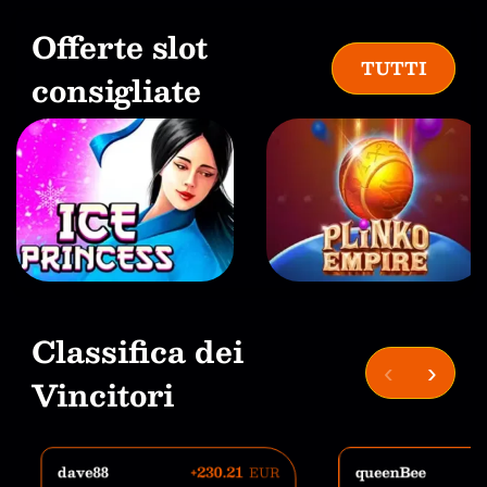
Offerte slot
TUTTI
consigliate
Classifica dei
‹
›
Vincitori
dave88
+230.21
queenBee
EUR