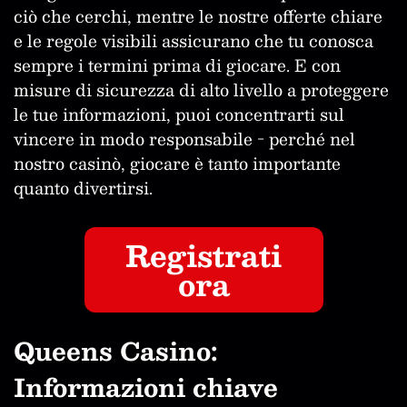
ciò che cerchi, mentre le nostre offerte chiare
e le regole visibili assicurano che tu conosca
sempre i termini prima di giocare. E con
misure di sicurezza di alto livello a proteggere
le tue informazioni, puoi concentrarti sul
vincere in modo responsabile - perché nel
nostro casinò, giocare è tanto importante
quanto divertirsi.
Registrati
ora
Queens Casino:
Informazioni chiave