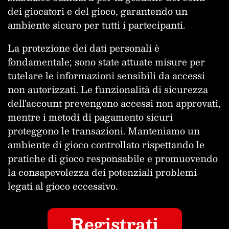
dei giocatori e del gioco, garantendo un
ambiente sicuro per tutti i partecipanti.
La protezione dei dati personali è
fondamentale; sono state attuate misure per
tutelare le informazioni sensibili da accessi
non autorizzati. Le funzionalità di sicurezza
dell'account prevengono accessi non approvati,
mentre i metodi di pagamento sicuri
proteggono le transazioni. Manteniamo un
ambiente di gioco controllato rispettando le
pratiche di gioco responsabile e promuovendo
la consapevolezza dei potenziali problemi
legati al gioco eccessivo.
Registrati