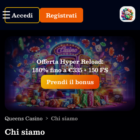
Accedi
Registrati
Offerta Hyper Reload:
180% fino a €335 + 150 FS
Prendi il bonus
›
Queens Casino
Chi siamo
Chi siamo