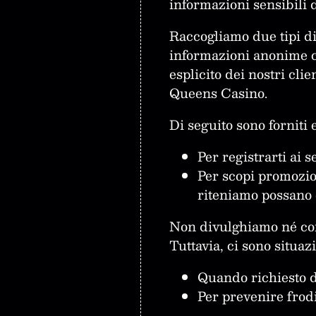
informazioni sensibili d
Raccogliamo due tipi di 
informazioni anonime co
esplicito dei nostri cli
Queens Casino.
Di seguito sono forniti
Per registrarti ai 
Per scopi promozion
riteniamo possano es
Non divulghiamo né con
Tuttavia, ci sono situaz
Quando richiesto da
Per prevenire frod