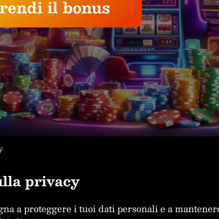
rendi il bonus
y
lla privacy
a a proteggere i tuoi dati personali e a mantenere 